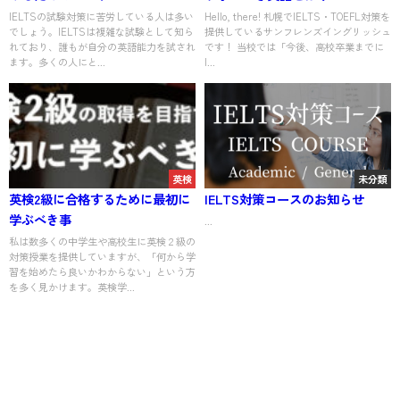
IELTSの試験対策に苦労している人は多い
Hello, there! 札幌でIELTS・TOEFL対策を
でしょう。IELTSは複雑な試験として知ら
提供しているサンフレンズイングリッシュ
れており、誰もが自分の英語能力を試され
です！ 当校では「今後、高校卒業までに
ます。多くの人にと...
I...
英検
未分類
英検2級に合格するために最初に
IELTS対策コースのお知らせ
学ぶべき事
...
私は数多くの中学生や高校生に英検２級の
対策授業を提供していますが、「何から学
習を始めたら良いかわからない」という方
を多く見かけます。英検学...