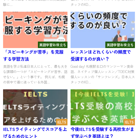
験に...
タッフのKO...
英語学習お役立ち
英語学習お役立ち
「スピーキングが苦手」を克服
レッスンはどれくらいの頻度で
する学習方法
受講するのが良い？
英語を学ぶ私達日本人にとって、最も大き
Good day! 札幌駅北口のマンツーマン英会
な課題の一つが「スピーキングが苦手、話
話、ネイティブ個人レッスン／TOEIC対策
せない。」という事です。 例えば、札幌
個人レッスンの「サンフレンズ」日本人ス
の街中で道に迷っている外国...
タッフのKO...
IELTS
IELTS
IELTSライティングでスコアを上
今後IELTSを受験する高校生がま
げるためのヒント
ず学ぶべき英語とは？