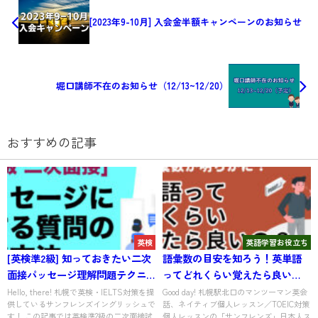
[2023年9-10月] 入会金半額キャンペーンのお知らせ
堀口講師不在のお知らせ（12/13~12/20）
おすすめの記事
英検
英語学習お役立ち
[英検準2級] 知っておきたい二次
語彙数の目安を知ろう！英単語
面接パッセージ理解問題テクニ
ってどれくらい覚えたら良い
ック
の？
Hello, there! 札幌で英検・IELTS対策を提
Good day! 札幌駅北口のマンツーマン英会
供しているサンフレンズイングリッシュで
話、ネイティブ個人レッスン／TOEIC対策
す！ この記事では英検準2級の二次面接試
個人レッスンの「サンフレンズ」日本人ス