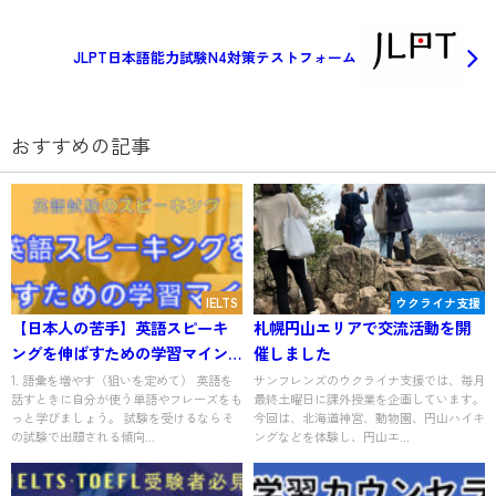
JLPT日本語能力試験N4対策テストフォーム
おすすめの記事
IELTS
ウクライナ支援
【日本人の苦手】英語スピーキ
札幌円山エリアで交流活動を開
ングを伸ばすための学習マイン
催しました
ド
1. 語彙を増やす（狙いを定めて） 英語を
サンフレンズのウクライナ支援では、毎月
話すときに自分が使う単語やフレーズをも
最終土曜日に課外授業を企画しています。
っと学びましょう。 試験を受けるならそ
今回は、北海道神宮、動物園、円山ハイキ
の試験で出題される傾向...
ングなどを体験し、円山エ...