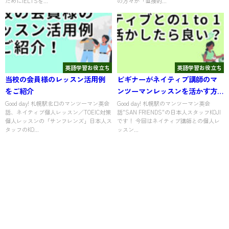
ためにIELTSを...
の方々が「直接的...
英語学習お役立ち
英語学習お役立ち
当校の会員様のレッスン活用例
ビギナーがネイティブ講師のマ
をご紹介
ンツーマンレッスンを活かす方
法
Good day! 札幌駅北口のマンツーマン英会
Good day! 札幌駅のマンツーマン英会
話、ネイティブ個人レッスン／TOEIC対策
話"SAN FRIENDS"の日本人スタッフKOJI
個人レッスンの「サンフレンズ」日本人ス
です！ 今回はネイティブ講師との個人レ
タッフのKO...
ッスン...