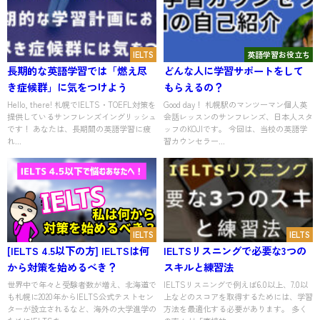
IELTS
英語学習お役立ち
長期的な英語学習では「燃え尽
どんな人に学習サポートをして
き症候群」に気をつけよう
もらえるの？
Hello, there! 札幌でIELTS・TOEFL対策を
Good day！ 札幌駅のマンツーマン個人英
提供しているサンフレンズイングリッシュ
会話レッスンのサンフレンズ、日本人スタ
です！ あなたは、長期間の英語学習に疲
ッフのKOJIです。 今回は、当校の英語学
れ...
習カウンセラー...
IELTS
IELTS
[IELTS 4.5以下の方] IELTSは何
IELTSリスニングで必要な3つの
から対策を始めるべき？
スキルと練習法
世界中で年々と受験者数が増え、北海道で
IELTSリスニングで例えば6.0以上、7.0以
も札幌に2020年からIELTS公式テストセン
上などのスコアを取得するためには、学習
ターが設立されるなど、海外の大学進学の
方法を最適化する必要があります。 多く