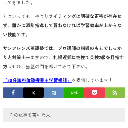
してきました。
とはいっても、やはり
ライティングは明確な正答が存在せ
ず、誰かに添削指導して貰わなければ学習効率が上がらな
い技能
です。
サンフレンズ英語塾では、プロ講師の指導のもとでしっか
りと対策
出来ますので、
札幌近郊に在住で英検2級を目指す
方
はぜひ、当塾の門を叩いてみて下さい。
「30分無料体験授業＋学習相談」
を提供しています！
LINE
この記事を書いた人