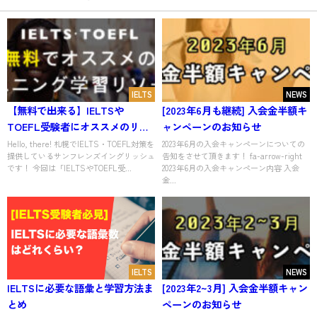
IELTS
NEWS
【無料で出来る】IELTSや
[2023年6月も継続] 入会金半額キ
TOEFL受験者にオススメのリス
ャンペーンのお知らせ
ニング学習リソース
Hello, there! 札幌でIELTS・TOEFL対策を
2023年6月の入会キャンペーンについての
提供しているサンフレンズイングリッシュ
告知をさせて頂きます！ fa-arrow-right
です！ 今回は「IELTSやTOEFL受...
2023年6月の入会キャンペーン内容 入会
金...
IELTS
NEWS
IELTSに必要な語彙と学習方法ま
[2023年2~3月] 入会金半額キャン
とめ
ペーンのお知らせ