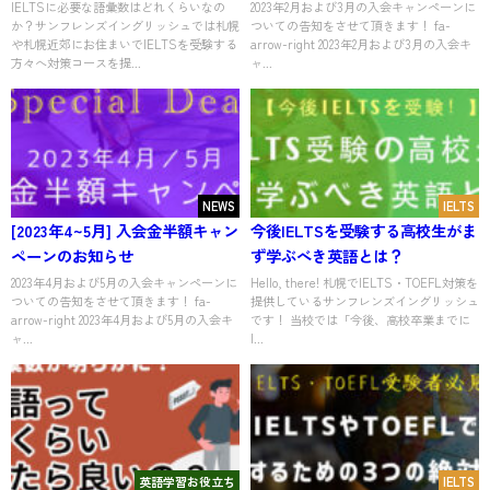
IELTSに必要な語彙数はどれくらいなの
2023年2月および3月の入会キャンペーンに
か？サンフレンズイングリッシュでは札幌
ついての告知をさせて頂きます！ fa-
や札幌近郊にお住まいでIELTSを受験する
arrow-right 2023年2月および3月の入会キ
方々へ対策コースを提...
ャ...
NEWS
IELTS
[2023年4~5月] 入会金半額キャン
今後IELTSを受験する高校生がま
ペーンのお知らせ
ず学ぶべき英語とは？
2023年4月および5月の入会キャンペーンに
Hello, there! 札幌でIELTS・TOEFL対策を
ついての告知をさせて頂きます！ fa-
提供しているサンフレンズイングリッシュ
arrow-right 2023年4月および5月の入会キ
です！ 当校では「今後、高校卒業までに
ャ...
I...
英語学習お役立ち
IELTS