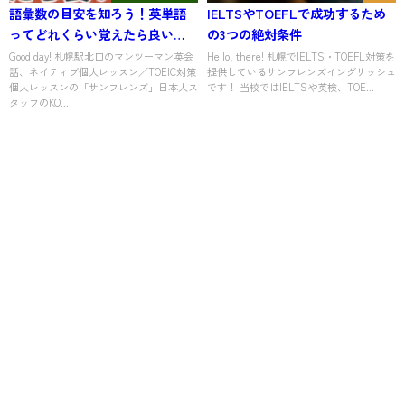
語彙数の目安を知ろう！英単語
IELTSやTOEFLで成功するため
ってどれくらい覚えたら良い
の3つの絶対条件
の？
Good day! 札幌駅北口のマンツーマン英会
Hello, there! 札幌でIELTS・TOEFL対策を
話、ネイティブ個人レッスン／TOEIC対策
提供しているサンフレンズイングリッシュ
個人レッスンの「サンフレンズ」日本人ス
です！ 当校ではIELTSや英検、TOE...
タッフのKO...