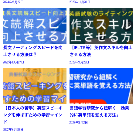
2024年9月27日
2022年11月20日
長文リーディングスピードを向
【IELTS等】英作文スキルを向上
上させる方法は？
させる方法
2022年10月27日
2022年9月22日
【日本人の苦手】英語スピーキ
言語学習研究から紐解く「効果
ングを伸ばすための学習マイン
的に英単語を覚える方法」
ド
2022年9月2日
2022年9月20日