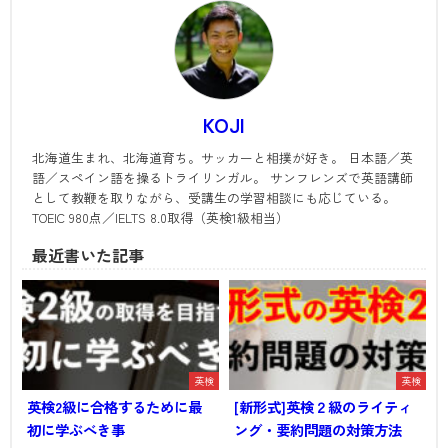
KOJI
北海道生まれ、北海道育ち。サッカーと相撲が好き。 日本語／英
語／スペイン語を操るトライリンガル。 サンフレンズで英語講師
として教鞭を取りながら、受講生の学習相談にも応じている。
TOEIC 980点／IELTS 8.0取得（英検1級相当）
最近書いた記事
英検
英検
英検2級に合格するために最
[新形式]英検２級のライティ
初に学ぶべき事
ング・要約問題の対策方法